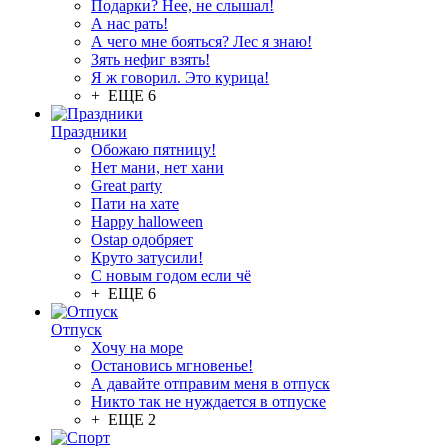
Подарки? Нее, не слышал!
А нас рать!
А чего мне бояться? Лес я знаю!
Зять нефиг взять!
Я ж говорил. Это курица!
+ ЕЩЕ 6
Праздники
Обожаю пятницу!
Нет мани, нет хани
Great party
Пати на хате
Happy halloween
Ostap одобряет
Круто затусили!
С новым годом если чё
+ ЕЩЕ 6
Отпуск
Хочу на море
Остановись мгновенье!
А давайте отправим меня в отпуск
Никто так не нуждается в отпуске
+ ЕЩЕ 2