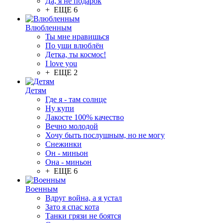
Да, я не подарок
+ ЕЩЕ 6
Влюбленным
Ты мне нравишься
По уши влюблён
Детка, ты космос!
I love you
+ ЕЩЕ 2
Детям
Где я - там солнце
Ну купи
Лакосте 100% качество
Вечно молодой
Хочу быть послушным, но не могу
Снежинки
Он - миньон
Она - миньон
+ ЕЩЕ 6
Военным
Вдруг война, а я устал
Зато я спас кота
Танки грязи не боятся