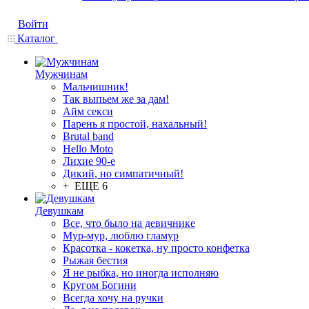
Войти
Каталог
Мужчинам
Мальчишник!
Так выпьем же за дам!
Айм секси
Парень я простой, нахальный!
Brutal band
Hello Moto
Лихие 90-е
Дикий, но симпатичный!
+ ЕЩЕ 6
Девушкам
Все, что было на девичнике
Мур-мур, люблю гламур
Красотка - кокетка, ну просто конфетка
Рыжая бестия
Я не рыбка, но иногда исполняю
Кругом Богини
Всегда хочу на ручки