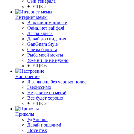
Сын генерала
+ ЕЩЕ 2
Интернет мемы
В активном поиске
Файа, нет вайфая!
Ля ты крыса
Давай до свидания!
GanGnam Style
Слезы бариста
Рыба моей мечты
Уже ни чё не нужно
+ ЕЩЕ 6
Настроение
Я за жизнь без черных полос
Заебиссимо
Не давите на меня!
Все будет хорошо!
+ ЕЩЕ 2
Приколы
УдАлёнка
Давай пошалим!
I love msk