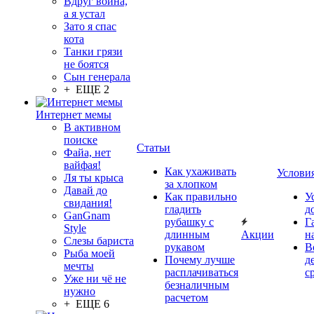
Вдруг война,
а я устал
Зато я спас
кота
Танки грязи
не боятся
Сын генерала
+ ЕЩЕ 2
Интернет мемы
В активном
поиске
Статьи
Файа, нет
вайфая!
Как ухаживать
Услови
Ля ты крыса
за хлопком
Давай до
Как правильно
У
свидания!
гладить
д
GanGnam
рубашку с
Г
Style
длинным
Акции
н
Слезы бариста
рукавом
В
Рыба моей
Почему лучше
д
мечты
расплачиваться
с
Уже ни чё не
безналичным
нужно
расчетом
+ ЕЩЕ 6