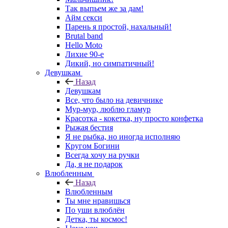
Так выпьем же за дам!
Айм секси
Парень я простой, нахальный!
Brutal band
Hello Moto
Лихие 90-е
Дикий, но симпатичный!
Девушкам
Назад
Девушкам
Все, что было на девичнике
Мур-мур, люблю гламур
Красотка - кокетка, ну просто конфетка
Рыжая бестия
Я не рыбка, но иногда исполняю
Кругом Богини
Всегда хочу на ручки
Да, я не подарок
Влюбленным
Назад
Влюбленным
Ты мне нравишься
По уши влюблён
Детка, ты космос!