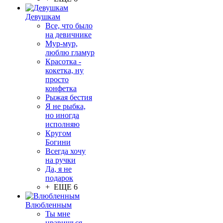
Девушкам
Все, что было
на девичнике
Мур-мур,
люблю гламур
Красотка -
кокетка, ну
просто
конфетка
Рыжая бестия
Я не рыбка,
но иногда
исполняю
Кругом
Богини
Всегда хочу
на ручки
Да, я не
подарок
+ ЕЩЕ 6
Влюбленным
Ты мне
нравишься