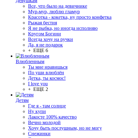
Девушкам
Все, что было на девичнике
Мур-мур, люблю гламур
Красотка - кокетка, ну просто конфетка
Рыжая бестия
Я не рыбка, но иногда исполняю
Кругом Богини
Всегда хочу на ручки
Да, я не подарок
+ ЕЩЕ 6
Влюбленным
Ты мне нравишься
По уши влюблён
Детка, ты космос!
I love you
+ ЕЩЕ 2
Детям
Где я - там солнце
Ну купи
Лакосте 100% качество
Вечно молодой
Хочу быть послушным, но не могу
Снежинки