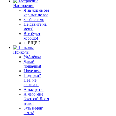
Настроение
Я за жизнь без
черных полос
Заебиссимо
Не давите на
меня!
Все будет
хорошо!
+ ЕЩЕ 2
Приколы
УдАлёнка
Давай
пошалим!
I love msk
Подарки?
Нее, не
слышал!
А нас рать!
А чего мне
бояться? Лес я
знаю!
Зять нефиг
взять!