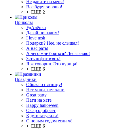
Не давите на меня!
Все будет хорошо!
+ ЕЩЕ 2
Приколы
УдАлёнка
Давай пошалим!
I love msk
Подарки? Нее, не слышал!
А нас рать!
А чего мне бояться? Лес я знаю!
Зять нефиг взять!
Я ж говорил. Это курица!
+ ЕЩЕ 6
Праздники
Обожаю пятницу!
Нет мани, нет хани
Great party
Пати на хате
Happy halloween
Ostap одобряет
Круто затусили!
С новым годом если чё
+ ЕЩЕ 6