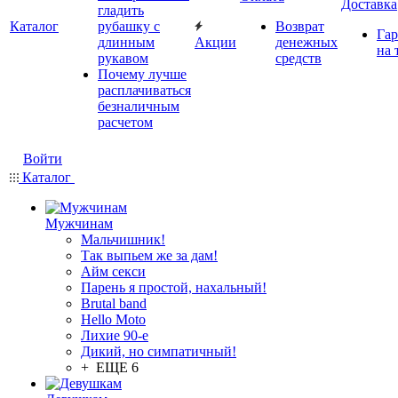
Доставка
гладить
Каталог
рубашку с
Возврат
Гар
длинным
Акции
денежных
на 
рукавом
средств
Почему лучше
расплачиваться
безналичным
расчетом
Войти
Каталог
Мужчинам
Мальчишник!
Так выпьем же за дам!
Айм секси
Парень я простой, нахальный!
Brutal band
Hello Moto
Лихие 90-е
Дикий, но симпатичный!
+ ЕЩЕ 6