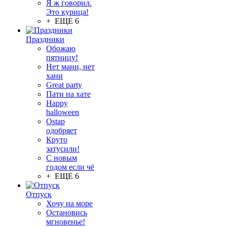
Я ж говорил.
Это курица!
+ ЕЩЕ 6
Праздники
Обожаю
пятницу!
Нет мани, нет
хани
Great party
Пати на хате
Happy
halloween
Ostap
одобряет
Круто
затусили!
С новым
годом если чё
+ ЕЩЕ 6
Отпуск
Хочу на море
Остановись
мгновенье!