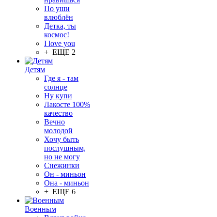
По уши
влюблён
Детка, ты
космос!
I love you
+ ЕЩЕ 2
Детям
Где я - там
солнце
Ну купи
Лакосте 100%
качество
Вечно
молодой
Хочу быть
послушным,
но не могу
Снежинки
Он - миньон
Она - миньон
+ ЕЩЕ 6
Военным