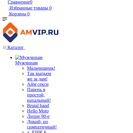
Сравнение
0
Избранные товары
0
Корзина
0
Каталог
Мужчинам
Мальчишник!
Так выпьем
же за дам!
Айм секси
Парень я
простой,
нахальный!
Brutal band
Hello Moto
Лихие 90-е
Дикий, но
симпатичный!
+ ЕЩЕ 6