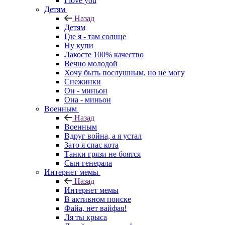
I love you
Детям
Назад
Детям
Где я - там солнце
Ну купи
Лакосте 100% качество
Вечно молодой
Хочу быть послушным, но не могу
Снежинки
Он - миньон
Она - миньон
Военным
Назад
Военным
Вдруг война, а я устал
Зато я спас кота
Танки грязи не боятся
Сын генерала
Интернет мемы
Назад
Интернет мемы
В активном поиске
Файа, нет вайфая!
Ля ты крыса