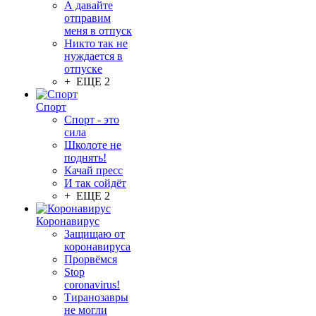
А давайте
отправим
меня в отпуск
Никто так не
нуждается в
отпуске
+ ЕЩЕ 2
Спорт
Спорт - это
сила
Школоте не
поднять!
Качай пресс
И так сойдёт
+ ЕЩЕ 2
Коронавирус
Защищаю от
коронавируса
Прорвёмся
Stop
coronavirus!
Тиранозавры
не могли