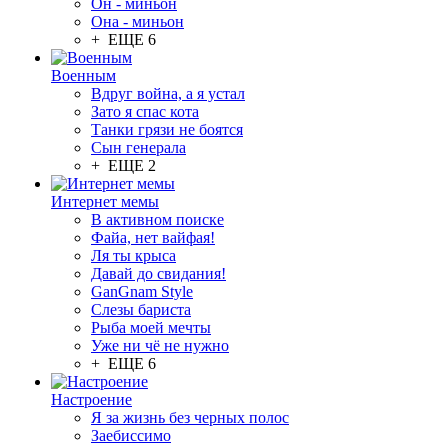
Он - миньон
Она - миньон
+ ЕЩЕ 6
Военным
Вдруг война, а я устал
Зато я спас кота
Танки грязи не боятся
Сын генерала
+ ЕЩЕ 2
Интернет мемы
В активном поиске
Файа, нет вайфая!
Ля ты крыса
Давай до свидания!
GanGnam Style
Слезы бариста
Рыба моей мечты
Уже ни чё не нужно
+ ЕЩЕ 6
Настроение
Я за жизнь без черных полос
Заебиссимо