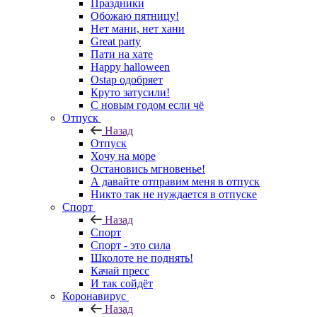
Праздники
Обожаю пятницу!
Нет мани, нет хани
Great party
Пати на хате
Happy halloween
Ostap одобряет
Круто затусили!
С новым годом если чё
Отпуск
Назад
Отпуск
Хочу на море
Остановись мгновенье!
А давайте отправим меня в отпуск
Никто так не нуждается в отпуске
Спорт
Назад
Спорт
Спорт - это сила
Школоте не поднять!
Качай пресс
И так сойдёт
Коронавирус
Назад