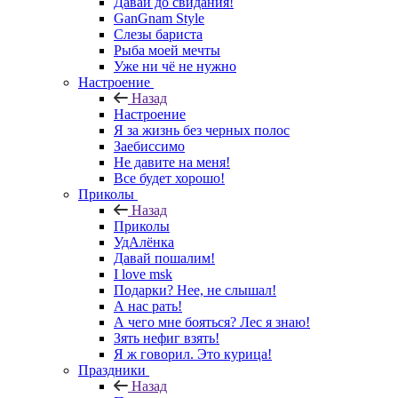
Давай до свидания!
GanGnam Style
Слезы бариста
Рыба моей мечты
Уже ни чё не нужно
Настроение
Назад
Настроение
Я за жизнь без черных полос
Заебиссимо
Не давите на меня!
Все будет хорошо!
Приколы
Назад
Приколы
УдАлёнка
Давай пошалим!
I love msk
Подарки? Нее, не слышал!
А нас рать!
А чего мне бояться? Лес я знаю!
Зять нефиг взять!
Я ж говорил. Это курица!
Праздники
Назад