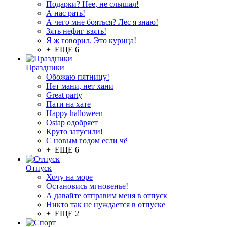
Подарки? Нее, не слышал!
А нас рать!
А чего мне бояться? Лес я знаю!
Зять нефиг взять!
Я ж говорил. Это курица!
+ ЕЩЕ 6
Праздники
Обожаю пятницу!
Нет мани, нет хани
Great party
Пати на хате
Happy halloween
Ostap одобряет
Круто затусили!
С новым годом если чё
+ ЕЩЕ 6
Отпуск
Хочу на море
Остановись мгновенье!
А давайте отправим меня в отпуск
Никто так не нуждается в отпуске
+ ЕЩЕ 2