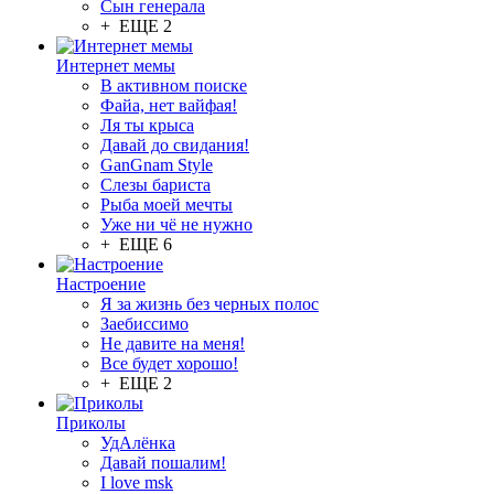
Сын генерала
+ ЕЩЕ 2
Интернет мемы
В активном поиске
Файа, нет вайфая!
Ля ты крыса
Давай до свидания!
GanGnam Style
Слезы бариста
Рыба моей мечты
Уже ни чё не нужно
+ ЕЩЕ 6
Настроение
Я за жизнь без черных полос
Заебиссимо
Не давите на меня!
Все будет хорошо!
+ ЕЩЕ 2
Приколы
УдАлёнка
Давай пошалим!
I love msk