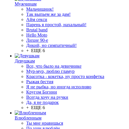
Мужчинам
Мальчишник!
Так выпьем же за дам!
Айм секси
Парень я простой, нахальный!
Brutal band
Hello Moto
Лихие 90-е
Дикий, но симпатичный!
+ ЕЩЕ 6
Девушкам
Все, что было на девичнике
Мур-мур, люблю гламур
Красотка - кокетка, ну просто конфетка
Рыжая бестия
Я не рыбка, но иногда исполняю
Кругом Богини
Всегда хочу на ручки
Да, я не подарок
+ ЕЩЕ 6
Влюбленным
Ты мне нравишься
По уши влюблён