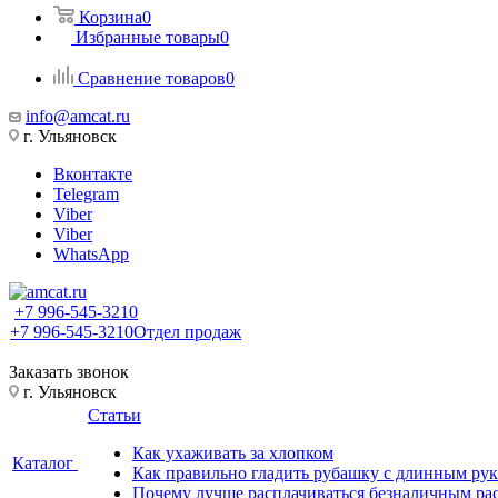
Корзина
0
Избранные товары
0
Сравнение товаров
0
info@amcat.ru
г. Ульяновск
Вконтакте
Telegram
Viber
Viber
WhatsApp
+7 996-545-3210
+7 996-545-3210
Отдел продаж
Заказать звонок
г. Ульяновск
Статьи
Как ухаживать за хлопком
Каталог
Как правильно гладить рубашку с длинным ру
Почему лучше расплачиваться безналичным ра