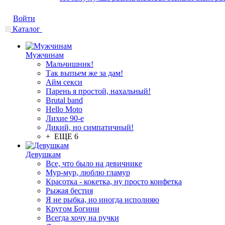
Войти
Каталог
Мужчинам
Мальчишник!
Так выпьем же за дам!
Айм секси
Парень я простой, нахальный!
Brutal band
Hello Moto
Лихие 90-е
Дикий, но симпатичный!
+ ЕЩЕ 6
Девушкам
Все, что было на девичнике
Мур-мур, люблю гламур
Красотка - кокетка, ну просто конфетка
Рыжая бестия
Я не рыбка, но иногда исполняю
Кругом Богини
Всегда хочу на ручки