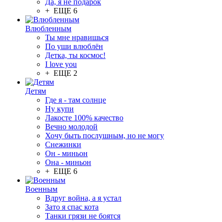
Да, я не подарок
+ ЕЩЕ 6
Влюбленным
Ты мне нравишься
По уши влюблён
Детка, ты космос!
I love you
+ ЕЩЕ 2
Детям
Где я - там солнце
Ну купи
Лакосте 100% качество
Вечно молодой
Хочу быть послушным, но не могу
Снежинки
Он - миньон
Она - миньон
+ ЕЩЕ 6
Военным
Вдруг война, а я устал
Зато я спас кота
Танки грязи не боятся