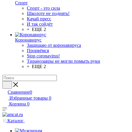
Спорт
Спорт - это сила
Школоте не поднять!
Качай пресс
И так сойдёт
+ ЕЩЕ 2
Коронавирус
Защищаю от коронавируса
Прорвёмся
Stop coronavirus!
Тиранозавры не могли помыть руки
+ ЕЩЕ 2
Сравнение
0
Избранные товары
0
Корзина
0
Каталог