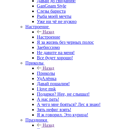
Давай до свидания!
GanGnam Style
Слезы бариста
Рыба моей мечты
Уже ни чё не нужно
Настроение
Назад
Настроение
Я за жизнь без черных полос
Заебиссимо
Не давите на меня!
Все будет хорошо!
Приколы
Назад
Приколы
УдАлёнка
Давай пошалим!
I love msk
Подарки? Нее, не слышал!
А нас рать!
А чего мне бояться? Лес я знаю!
Зять нефиг взять!
Я ж говорил. Это курица!
Праздники
Назад