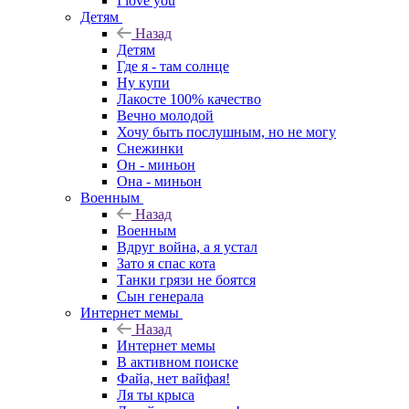
I love you
Детям
Назад
Детям
Где я - там солнце
Ну купи
Лакосте 100% качество
Вечно молодой
Хочу быть послушным, но не могу
Снежинки
Он - миньон
Она - миньон
Военным
Назад
Военным
Вдруг война, а я устал
Зато я спас кота
Танки грязи не боятся
Сын генерала
Интернет мемы
Назад
Интернет мемы
В активном поиске
Файа, нет вайфая!
Ля ты крыса