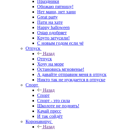
Праздники
Обожаю пятницу!
Нет мани, нет хани
Great party
Пати на хате
Happy halloween
Ostap одобряет
Круто затусили!
С новым годом если чё
Отпуск
Назад
Отпуск
Хочу на море
Остановись мгновенье!
А давайте отправим меня в отпуск
Никто так не нуждается в отпуске
Спорт
Назад
Спорт
Спорт - это сила
Школоте не поднять!
Качай пресс
И так сойдёт
Коронавирус
Назад