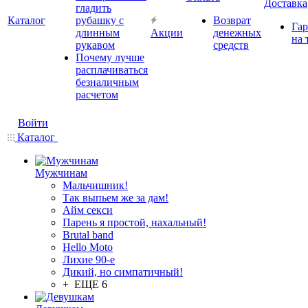
Доставка
гладить
Каталог
рубашку с
Возврат
Гар
длинным
Акции
денежных
на 
рукавом
средств
Почему лучше
расплачиваться
безналичным
расчетом
Войти
Каталог
Мужчинам
Мальчишник!
Так выпьем же за дам!
Айм секси
Парень я простой, нахальный!
Brutal band
Hello Moto
Лихие 90-е
Дикий, но симпатичный!
+ ЕЩЕ 6