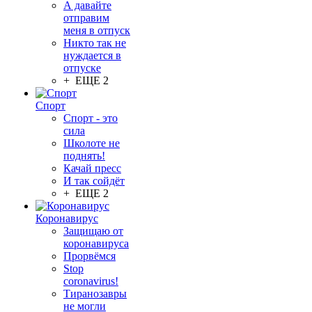
А давайте
отправим
меня в отпуск
Никто так не
нуждается в
отпуске
+ ЕЩЕ 2
Спорт
Спорт - это
сила
Школоте не
поднять!
Качай пресс
И так сойдёт
+ ЕЩЕ 2
Коронавирус
Защищаю от
коронавируса
Прорвёмся
Stop
coronavirus!
Тиранозавры
не могли