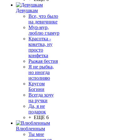
Девушкам
Все, что было
на девичнике
Мур-мур,
люблю гламур
Красотка -
кокетка, ну
просто
конфетка
Рыжая бестия
Я не рыбка,
но иногда
исполняю
Кругом
Богини
Всегда хочу
на ручки
Да, я не
подарок
+ ЕЩЕ 6
Влюбленным
Ты мне
нравишься