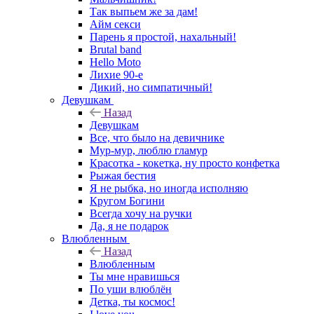
Так выпьем же за дам!
Айм секси
Парень я простой, нахальный!
Brutal band
Hello Moto
Лихие 90-е
Дикий, но симпатичный!
Девушкам
Назад
Девушкам
Все, что было на девичнике
Мур-мур, люблю гламур
Красотка - кокетка, ну просто конфетка
Рыжая бестия
Я не рыбка, но иногда исполняю
Кругом Богини
Всегда хочу на ручки
Да, я не подарок
Влюбленным
Назад
Влюбленным
Ты мне нравишься
По уши влюблён
Детка, ты космос!