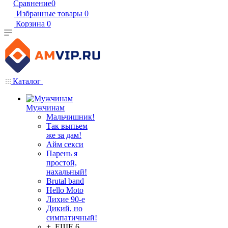
Сравнение
0
Избранные товары
0
Корзина
0
Каталог
Мужчинам
Мальчишник!
Так выпьем
же за дам!
Айм секси
Парень я
простой,
нахальный!
Brutal band
Hello Moto
Лихие 90-е
Дикий, но
симпатичный!
+ ЕЩЕ 6