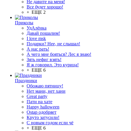
Не давите на меня!
Все будет хорошо!
+ ЕЩЕ 2
Приколы
УдАлёнка
Давай пошалим!
I love msk
Подарки? Нее, не слышал!
А нас рать!
А чего мне бояться? Лес я знаю!
Зять нефиг взять!
Я ж говорил. Это курица!
+ ЕЩЕ 6
Праздники
Обожаю пятницу!
Нет мани, нет хани
Great party
Пати на хате
Happy halloween
Ostap одобряет
Круто затусили!
С новым годом если чё
+ ЕЩЕ 6