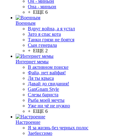
Он - миньон
Она - миньон
+ ЕЩЕ 6
Военным
Вдруг война, а я устал
Зато я спас кота
Танки грязи не боятся
Сын генерала
+ ЕЩЕ 2
Интернет мемы
В активном поиске
Файа, нет вайфая!
Ля ты крыса
Давай до свидания!
GanGnam Style
Слезы бариста
Рыба моей мечты
Уже ни чё не нужно
+ ЕЩЕ 6
Настроение
Я за жизнь без черных полос
Заебиссимо