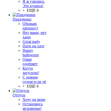
Я ж говорил.
Это курица!
+ ЕЩЕ 6
Праздники
Обожаю
пятницу!
Нет мани, нет
хани
Great party
Пати на хате
Happy
halloween
Ostap
одобряет
Круто
затусили!
С новым
годом если чё
+ ЕЩЕ 6
Отпуск
Хочу на море
Остановись
мгновенье!