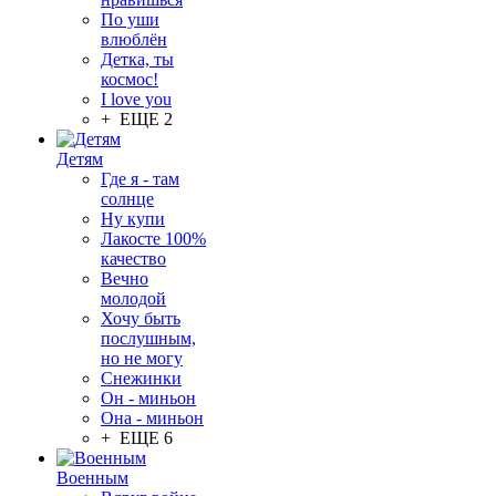
По уши
влюблён
Детка, ты
космос!
I love you
+ ЕЩЕ 2
Детям
Где я - там
солнце
Ну купи
Лакосте 100%
качество
Вечно
молодой
Хочу быть
послушным,
но не могу
Снежинки
Он - миньон
Она - миньон
+ ЕЩЕ 6
Военным