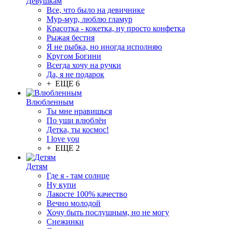
Девушкам
Все, что было на девичнике
Мур-мур, люблю гламур
Красотка - кокетка, ну просто конфетка
Рыжая бестия
Я не рыбка, но иногда исполняю
Кругом Богини
Всегда хочу на ручки
Да, я не подарок
+ ЕЩЕ 6
Влюбленным
Ты мне нравишься
По уши влюблён
Детка, ты космос!
I love you
+ ЕЩЕ 2
Детям
Где я - там солнце
Ну купи
Лакосте 100% качество
Вечно молодой
Хочу быть послушным, но не могу
Снежинки