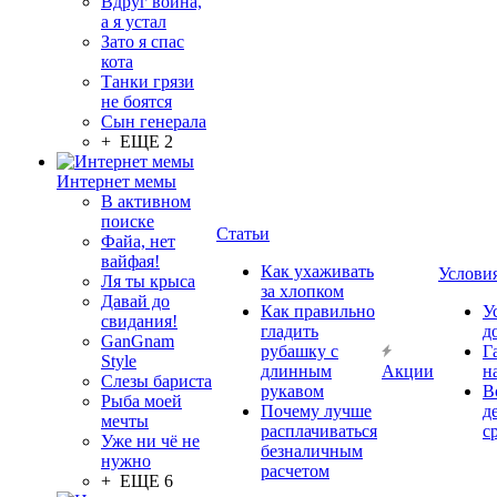
Вдруг война,
а я устал
Зато я спас
кота
Танки грязи
не боятся
Сын генерала
+ ЕЩЕ 2
Интернет мемы
В активном
поиске
Статьи
Файа, нет
вайфая!
Как ухаживать
Услови
Ля ты крыса
за хлопком
Давай до
Как правильно
У
свидания!
гладить
д
GanGnam
рубашку с
Г
Style
длинным
Акции
н
Слезы бариста
рукавом
В
Рыба моей
Почему лучше
д
мечты
расплачиваться
с
Уже ни чё не
безналичным
нужно
расчетом
+ ЕЩЕ 6